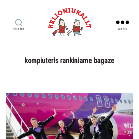
Paieška
Meniu
Kelioniukai
LT
kompiuteris rankiniame bagaze