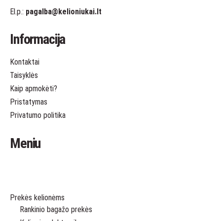
El.p.:
pagalba
@kelioniukai.lt
Informacija
Kontaktai
Taisyklės
Kaip apmokėti?
Pristatymas
Privatumo politika
Meniu
Prekės kelionėms
Rankinio bagažo prekės