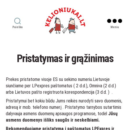
Paieška
Meniu
Kelioniukai
LT
Pristatymas ir grąžinimas
Prekes pristatome visoje ES su sekimo numeriu.Lietuvoje
siunčiame per LPexpres paštomatus ( 2 d.d.), Omniva (2 d.d.)
arba Lietuvos pašto registruota korespondencija (3 d.d. ) .
Pristatymui bet kokiu būdu Jums reikės nurodyti savo duomenis,
adresą ir mob. telefono numerį . Pristatymo tarnybos sutartimis
dalyvauja asmens duomenų apsaugos programose, todėl
Jūsų
asmens duomenys išliks saugūs ir neskelbiami.
Rekomenduojame pristatymą į paštomatus LPExpres ir