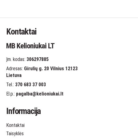
Kontaktai
MB Kelioniukai LT
Įm. kodas:
306297885
Adresas:
Girulių g. 20 Vilnius 12123
Lietuva
Tel.:
370 683 37 003
El.p.:
pagalba
@kelioniukai.lt
Informacija
Kontaktai
Taisyklės