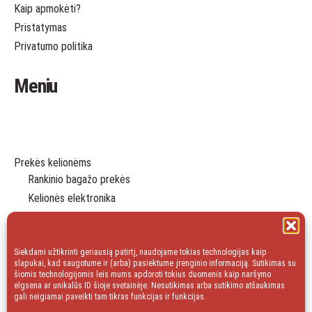
Kaip apmokėti?
Pristatymas
Privatumo politika
Meniu
Prekės kelionėms
Rankinio bagažo prekės
Kelionės elektronika
Dėklai pakavimui
Laisvalaikiui
Svarbūs priedai
Siekdami užtikrinti geriausią patirtį, naudojame tokias technologijas kaip
slapukai, kad saugotume ir (arba) pasiektume įrenginio informaciją. Sutikimas su
Dovanų idėjos
šiomis technologijomis leis mums apdoroti tokius duomenis kaip naršymo
elgsena ar unikalūs ID šioje svetainėje. Nesutikimas arba sutikimo atšaukimas
Namų prekės
gali neigiamai paveikti tam tikras funkcijas ir funkcijas.
Pigiau