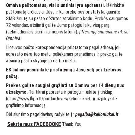
Omniva paštomatus, visi siuntiniai yra apdrausti.
Išsirinkite
paštomatą arčiausiai Jūsų ir kai prekė bus pristatyta, gausite
SMS žinutę su pašto dėžutės atrakinimo kodu. Prekės saugomos
72 valandas, atsiimti galite Jums patogiu laiku visą parą.
(sekmadieniais siuntiniai nepristatomi).
Į Neringą siunčiame tik su
Omniva.
Lietuvos pašto korespondencija pristatoma pagal adresą, jei
adresato nėra tuo metu, paliekamas pranešimas ir prekę galite
atsiimti pašto skyriuje jo darbo metu..
ES šalims pasirinkite pristatymą į Jūsų šalį per Lietuvos
paštą.
Prekes galite saugiai grąžinti su Omniva per 14 dienų nuo
užsakymo.
Tai tikrai paprasta ir patogu – eikite į tinklapį
https://www.flipo.lt/
parduotuves/kelioniukai-lt
ir užpildykite
grąžinimo informaciją.
Dėl siuntimo pageidavimų rašykite į :
pagalba@kelioniukai.lt
Sekite mus FACEBOOKE
Thank You.