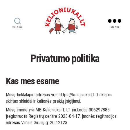
Paieška
Meniu
Kelioniukai
LT
Privatumo politika
Kas mes esame
Mūsų tinklalapio adresas yra: https://kelioniukai.lt. Tinklapis
skirtas sklaidai ir kelionės prekių įsigijimui.
Mūsų įmonė yra MB Kelioniukai L LT įm.kodas 306297885
įregistruota Registrų centre 2023-04-17. Įmonės regitracijos
adresas Vilnius Girulių g. 20 12123