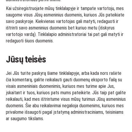
Kai užsiregistruojate mūsų tinklalapyje ir tampate vartotoju, mes
saugome visus Jūsų asmeninius duomenis, kuriuos Jūs pateikiate
savo paskyroje. Kiekvienas vartotojas gali matyti, redaguoti ir
ištrinti savo asmeninius duomenis bet kuriuo metu (išskyrus
vartotojo vardą). Tinklalapio administratoriai tai pat gali matyti ir
redaguoti šiuos duomenis.
Jūsų teisės
Jei Jūs turite paskyrą šiame tinklalapyje, arba kada nors rašėte
čia komentarą, galite reikalauti gauti duomenų eksporto failą su
visais asmeniniais duomenimis, kuriuos mes turime apie Jus,
įskaitant ir tuos, kuriuos pats mums pateikėte. Jūs taip pat galite
reikalauti, kad mes ištrintume visus mūsų turimus Jūsų asmeninius
duomenis. Šie abu reikalavimai negalioja duomenims, kuriuos mes
privalome išsaugoti pagal įstatymą administraciniams, teisiniams
ar saugumo tikslams.