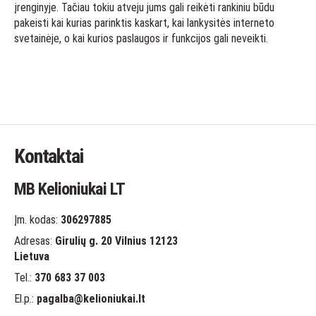
įrenginyje. Tačiau tokiu atveju jums gali reikėti rankiniu būdu
pakeisti kai kurias parinktis kaskart, kai lankysitės interneto
svetainėje, o kai kurios paslaugos ir funkcijos gali neveikti.
Kontaktai
MB Kelioniukai LT
Įm. kodas:
306297885
Adresas:
Girulių g. 20 Vilnius 12123
Lietuva
Tel.:
370 683 37 003
El.p.:
pagalba
@kelioniukai.lt