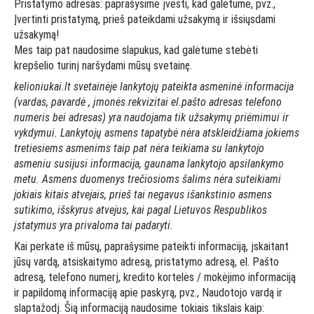
Pristatymo adresas: paprašysime įvesti, kad galėtume, pvz.,
Įvertinti pristatymą, prieš pateikdami užsakymą ir išsiųsdami
užsakymą!
Mes taip pat naudosime slapukus, kad galėtume stebėti
krepšelio turinį naršydami mūsų svetainę.
kelioniukai.lt svetainėje lankytojų pateikta asmeninė informacija
(vardas, pavardė , įmonės rekvizitai el.pašto adresas telefono
numeris bei adresas) yra naudojama tik užsakymų priėmimui ir
vykdymui. Lankytojų asmens tapatybė nėra atskleidžiama jokiems
tretiesiems asmenims taip pat nėra teikiama su lankytojo
asmeniu susijusi informacija, gaunama lankytojo apsilankymo
metu. Asmens duomenys trečiosioms šalims nėra suteikiami
jokiais kitais atvejais, prieš tai negavus išankstinio asmens
sutikimo, išskyrus atvejus, kai pagal Lietuvos Respublikos
įstatymus yra privaloma tai padaryti.
Kai perkate iš mūsų, paprašysime pateikti informaciją, įskaitant
jūsų vardą, atsiskaitymo adresą, pristatymo adresą, el. Pašto
adresą, telefono numerį, kredito kortelės / mokėjimo informaciją
ir papildomą informaciją apie paskyrą, pvz., Naudotojo vardą ir
slaptažodį. Šią informaciją naudosime tokiais tikslais kaip: