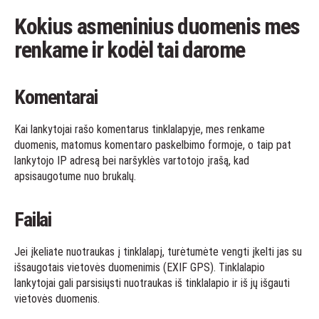
Kokius asmeninius duomenis mes
renkame ir kodėl tai darome
Komentarai
Kai lankytojai rašo komentarus tinklalapyje, mes renkame
duomenis, matomus komentaro paskelbimo formoje, o taip pat
lankytojo IP adresą bei naršyklės vartotojo įrašą, kad
apsisaugotume nuo brukalų.
Failai
Jei įkeliate nuotraukas į tinklalapį, turėtumėte vengti įkelti jas su
išsaugotais vietovės duomenimis (EXIF GPS). Tinklalapio
lankytojai gali parsisiųsti nuotraukas iš tinklalapio ir iš jų išgauti
vietovės duomenis.