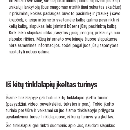
Interneto svetainę, šie slapukai mums padės atpažinti jus kaip
unikalųjį lankytoją (bus saugomas atsitiktinai sukurtas skaičius)
ir prisiminti, kokias paslaugas buvote pasirinkę ir įtraukę į savo
krepšelį, o jeigu interneto svetainėje kalbą galima pasirinkti iš
kelių kalbų, slapukas leis įsiminti būtent jūsų pasirinktą kalbą.
Kiek laiko slapukas išliks įrašytas į jūsų įrenginį, priklausys nuo
slapuko rūšies. Mūsų interneto svetainėje šiuose slapukuose
nėra asmeninės informacijos, todėl pagal juos jūsų tapatybės
nustatyti nebus galima.
Iš kitų tinklalapių įkeltas turinys
Šiame tinklalapyje gali būti iš kitų tinklalapio įkelto turinio
(pavyzdžiui, video, paveikslėliai, tekstas ir pan.). Tokio įkelto
turinio peržiūra ir veiksmai su juo šiame tinklalapyje prilygsta
apsilankymui tuose tinklalapiuose, iš kurių turinys yra įkeltas.
Šie tinklalapiai gali rinkti duomenis apie Jus, naudoti slapukus