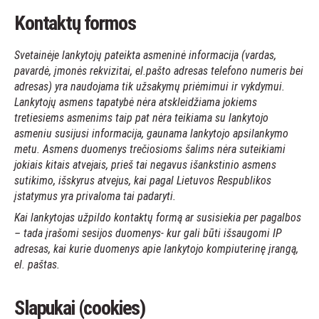
Kontaktų formos
Svetainėje lankytojų pateikta asmeninė informacija (vardas,
pavardė, įmonės rekvizitai, el.pašto adresas telefono numeris bei
adresas) yra naudojama tik užsakymų priėmimui ir vykdymui.
Lankytojų asmens tapatybė nėra atskleidžiama jokiems
tretiesiems asmenims taip pat nėra teikiama su lankytojo
asmeniu susijusi informacija, gaunama lankytojo apsilankymo
metu. Asmens duomenys trečiosioms šalims nėra suteikiami
jokiais kitais atvejais, prieš tai negavus išankstinio asmens
sutikimo, išskyrus atvejus, kai pagal Lietuvos Respublikos
įstatymus yra privaloma tai padaryti.
Kai lankytojas užpildo kontaktų formą ar susisiekia per pagalbos
– tada įrašomi sesijos duomenys- kur gali būti išsaugomi IP
adresas, kai kurie duomenys apie lankytojo kompiuterinę įrangą,
el. paštas.
Slapukai (cookies)