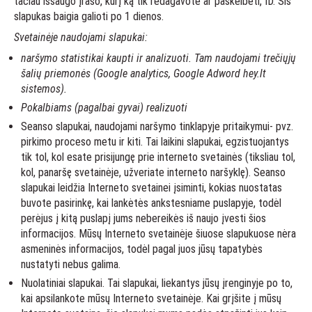
tačiau išsaugo įrašo, kurį ką tik redagavote ar paskelbėti, ID. Šis
slapukas baigia galioti po 1 dienos.
Svetainėje naudojami slapukai:
naršymo statistikai kaupti ir analizuoti. Tam naudojami trečiųjų
šalių priemonės (Google analytics, Google Adword hey.lt
sistemos).
Pokalbiams (pagalbai gyvai) realizuoti
Seanso slapukai, naudojami naršymo tinklapyje pritaikymui- pvz.
pirkimo proceso metu ir kiti. Tai laikini slapukai, egzistuojantys
tik tol, kol esate prisijungę prie interneto svetainės (tiksliau tol,
kol, panaršę svetainėje, užveriate interneto naršyklę). Seanso
slapukai leidžia Interneto svetainei įsiminti, kokias nuostatas
buvote pasirinkę, kai lankėtės ankstesniame puslapyje, todėl
perėjus į kitą puslapį jums nebereikės iš naujo įvesti šios
informacijos. Mūsų Interneto svetainėje šiuose slapukuose nėra
asmeninės informacijos, todėl pagal juos jūsų tapatybės
nustatyti nebus galima.
Nuolatiniai slapukai. Tai slapukai, liekantys jūsų įrenginyje po to,
kai apsilankote mūsų Interneto svetainėje. Kai grįšite į mūsų