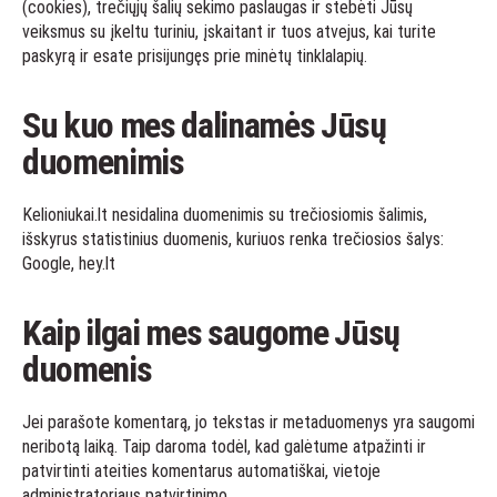
(cookies), trečiųjų šalių sekimo paslaugas ir stebėti Jūsų
veiksmus su įkeltu turiniu, įskaitant ir tuos atvejus, kai turite
paskyrą ir esate prisijungęs prie minėtų tinklalapių.
Su kuo mes dalinamės Jūsų
duomenimis
Kelioniukai.lt nesidalina duomenimis su trečiosiomis šalimis,
išskyrus statistinius duomenis, kuriuos renka trečiosios šalys:
Google, hey.lt
Kaip ilgai mes saugome Jūsų
duomenis
Jei parašote komentarą, jo tekstas ir metaduomenys yra saugomi
neribotą laiką. Taip daroma todėl, kad galėtume atpažinti ir
patvirtinti ateities komentarus automatiškai, vietoje
administratoriaus patvirtinimo.