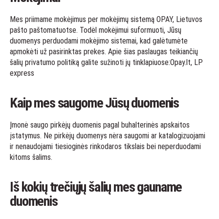
Mes priimame mokėjimus per mokėjimų sistemą OPAY, Lietuvos
pašto paštomatuotse. Todėl mokėjimui suformuoti, Jūsų
duomenys perduodami mokėjimo sistemai, kad galėtumėte
apmokėti už pasirinktas prekes. Apie šias paslaugas teikiančių
šalių privatumo politiką galite sužinoti jų tinklapiuose:
Opay.lt
,
LP
express
Kaip mes saugome Jūsų duomenis
Įmonė saugo pirkėjų duomenis pagal buhalterinės apskaitos
įstatymus. Ne pirkėjų duomenys nėra saugomi ar katalogizuojami
ir nenaudojami tiesioginės rinkodaros tikslais bei neperduodami
kitoms šalims.
Iš kokių trečiųjų šalių mes gauname
duomenis