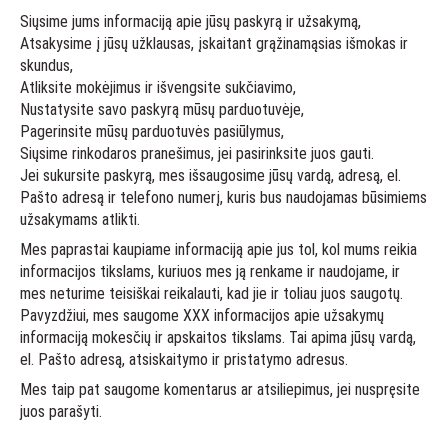
Siųsime jums informaciją apie jūsų paskyrą ir užsakymą,
Atsakysime į jūsų užklausas, įskaitant grąžinamąsias išmokas ir
skundus,
Atliksite mokėjimus ir išvengsite sukčiavimo,
Nustatysite savo paskyrą mūsų parduotuvėje,
Pagerinsite mūsų parduotuvės pasiūlymus,
Siųsime rinkodaros pranešimus, jei pasirinksite juos gauti.
Jei sukursite paskyrą, mes išsaugosime jūsų vardą, adresą, el.
Pašto adresą ir telefono numerį, kuris bus naudojamas būsimiems
užsakymams atlikti.
Mes paprastai kaupiame informaciją apie jus tol, kol mums reikia
informacijos tikslams, kuriuos mes ją renkame ir naudojame, ir
mes neturime teisiškai reikalauti, kad jie ir toliau juos saugotų.
Pavyzdžiui, mes saugome XXX informacijos apie užsakymų
informaciją mokesčių ir apskaitos tikslams. Tai apima jūsų vardą,
el. Pašto adresą, atsiskaitymo ir pristatymo adresus.
Mes taip pat saugome komentarus ar atsiliepimus, jei nuspręsite
juos parašyti.