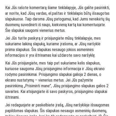
Kai Jūs rašote komentarą šiame tinklalapyje, Jūs galite pasirinkti,
ar norite, kad Jūsų vardas, el.paštas ir tinklalapis būtų išsaugotas
slapukuose. Taip daroma Jūsų patogumui, kad Jums nereikėtų šių
duomenų suvedinėti iš naujo, kiekvieną kartą kai komentuojate.
Šie slapukai saugomi vienerius metus.
Jei Jūs turite paskyrą ir prisijungiate mūsų tinklalapyje, mes
sukuriame laikiną slapuką, kuriame įrašoma, ar Jūsų naršyklė
priima slapukus. Šis slapukas nesaugo jokios asmeninės
informacijos ir yra ištrinamas kai uždarote savo naršyklę.
Kai Jūs prisijungiate, mes taip pat sukuriame kelis slapukus,
kuriuose saugoma Jūsų prisijungimo informacija ir Jūsų ekrano
rodymo pasirinkimai. Prisijungimo slapukai galioja 2 dienas, o
ekrano nustatymų – vienerius metus. Jei Jūs pažymite
pasirinkimą „Prisiminti mane”, Jūsų prisijungimo slapukas galios 2
savaites. Kai atsijungiate iš savo paskyros, prisijungimo slapukai
ištrinami.
Jei redaguojate ar paskelbiate įrašą, Jūsų naršyklėje išsaugomas
papildomas slapukas. Šis slapukas nesaugo asmeninių duomenų,