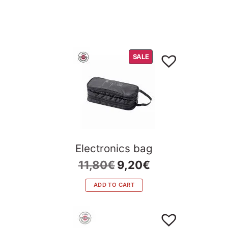
PRODUCT
SALE
ON
SALE
Electronics bag
Original
Current
11,80
€
9,20
€
price
price
was:
is:
ADD TO CART
11,80€.
9,20€.