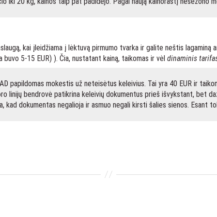
čio iki 20 kg, kainos taip pat padidėjo. Pagal naują kainoraštį nesezon
slaugą, kai įleidžiama į lėktuvą pirmumo tvarka ir galite neštis lagaminą
a buvo 5-15 EUR) ). Čia, nustatant kainą, taikomas ir vėl
dinaminis tarifa
D papildomas mokestis už neteisėtus keleivius. Tai yra 40 EUR ir taikom
oro linijų bendrovė patikrina keleivių dokumentus prieš išvykstant, bet da
kad dokumentas negalioja ir asmuo negali kirsti šalies sienos. Esant tokiai