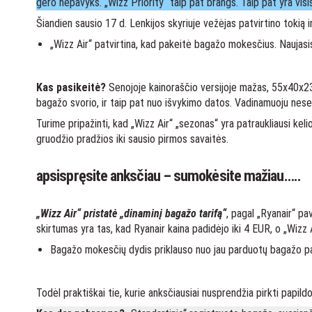
gero nepavyks. „Wizz Priority“ taip pat brangs. Taip pat yra vis
Šiandien sausio 17 d. Lenkijos skyriuje vežėjas patvirtino tokią i
„Wizz Air“ patvirtina, kad pakeitė bagažo mokesčius. Naujasis
Kas pasikeitė?
Senojoje kainoraščio versijoje mažas, 55x40x23 c
bagažo svorio, ir taip pat nuo išvykimo datos. Vadinamuoju ne
Turime pripažinti, kad „Wizz Air“ „sezonas“ yra patraukliausi kel
gruodžio pradžios iki sausio pirmos savaitės.
apsispręsite anksčiau – sumokėsite mažiau…..
„Wizz Air“ pristatė „dinaminį bagažo tarifą“
, pagal „Ryanair“ pa
skirtumas yra tas, kad Ryanair kaina padidėjo iki 4 EUR, o „Wizz 
Bagažo mokesčių dydis priklauso nuo jau parduotų bagažo pak
Todėl praktiškai tie, kurie anksčiausiai nusprendžia pirkti papi