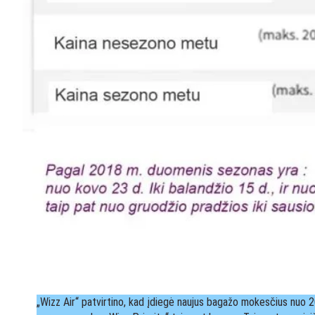
„Wizz Air“ patvirtino, kad įdiegė naujus bagažo mokesčius nuo 