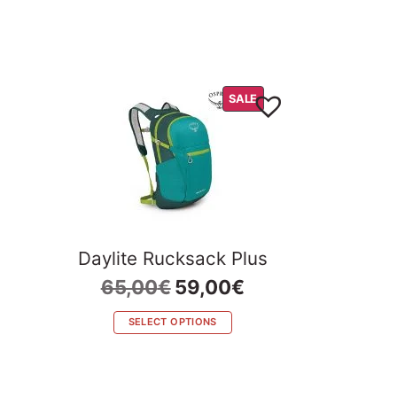
PRODUCT
SALE
ON
SALE
Daylite Rucksack Plus
Original
Current
65,00
€
59,00
€
price
price
was:
is:
SELECT OPTIONS
65,00€.
59,00€.