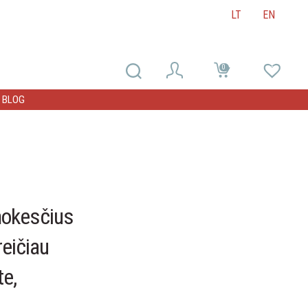
LT
EN
0
0
BLOG
 mokesčius
reičiau
e,