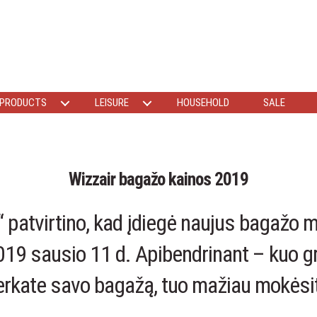
 PRODUCTS
LEISURE
HOUSEHOLD
SALE
Wizzair bagažo kainos 2019
“ patvirtino, kad įdiegė naujus bagažo
19 sausio 11 d. Apibendrinant – kuo g
erkate savo bagažą, tuo mažiau mokėsit