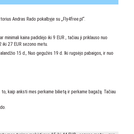
ktorius Andras Rado pokalbyje su „Fly4free.pl“.
minimali kaina padidėjo iki 9 EUR , tačiau ji priklauso nuo
12 iki 27 EUR sezono metu.
balandžio 15 d., Nuo gegužės 19 d. Iki rugsėjo pabaigos, ir nuo
nuo to, kaip anksti mes perkame bilietą ir perkame bagažą. Tačiau
ado.