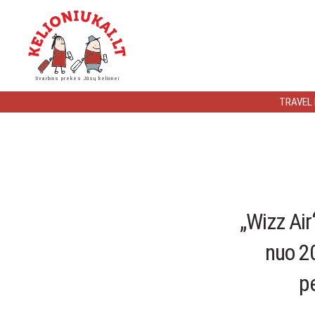
Kelioniukai
Svarbios prekės Jūsų kelionei
LT
TRAVEL
„Wizz Air
nuo 20
p