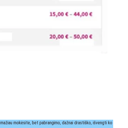
 mažiau mokėsite, bet pabrangimo, dažnai drastiško, išvengti ko