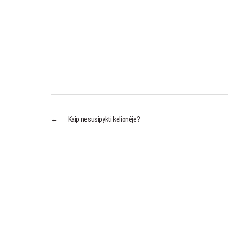
←
Kaip nesusipykti kelionėje?