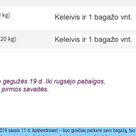
2019 sausio 11 d. Apibendrinant – kuo greičiau perkate savo bagažą, tuo