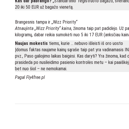
Kas dar pabrango?
„Standartinio“ registruoto bagažo, sverian
20 iki 50 EUR už bagažo vienetą.
Brangesnis tampa ir „Wizz Priority“
Atnaujinta „Wizz Priority“ kaina
, žinoma taip pat padidėjo. Už pa
kilogramų, dabar reikia sumokėti nuo 5 iki 17 EUR (anksčiau kain
Naujas mokestis
tiems, kurie … nebuvo išleisti iš oro uosto
Įdomus faktas naujame kainų sąraše taip pat yra vadinamasis INA
pvz., Paso galiojimo laikas baigėsi. Kas daryti? Yra žinoma, kad 
prasideda po nusileidimo pasienio kontrolės metu – kai paaiškėja, 
bet nuo šiol – ne nemokamai.
Pagal Fly4free.pl