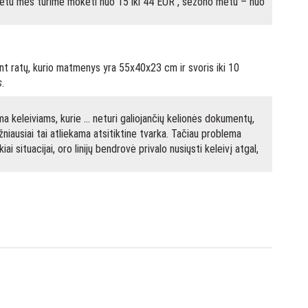
o metu mes turime mokėti nuo 15 iki 44 EUR , sezono metu – nuo
 ant ratų, kurio matmenys yra 55x40x23 cm ir svoris iki 10
s
.
a keleiviams, kurie … neturi galiojančių kelionės dokumentų,
žniausiai tai atliekama atsitiktine tvarka. Tačiau problema
 situacijai, oro linijų bendrovė privalo nusiųsti keleivį atgal,