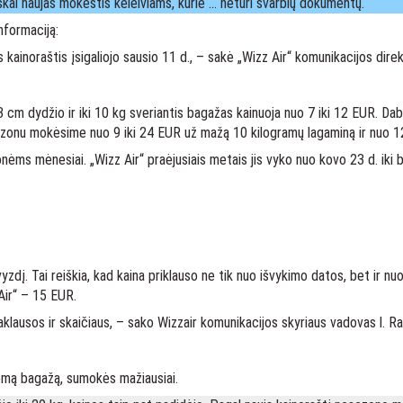
iškai naujas mokestis keleiviams, kurie … neturi svarbių dokumentų.
nformaciją:
 kainoraštis įsigaliojo sausio 11 d., – sakė „Wizz Air“ komunikacijos dire
m dydžio ir iki 10 kg sveriantis bagažas kainuoja nuo 7 iki 12 EUR. Dabar 
sezonu mokėsime nuo 9 iki 24 EUR už mažą 10 kilogramų lagaminą ir nuo 
ionėms mėnesiai. „Wizz Air“ praėjusiais metais jis vyko nuo kovo 23 d. iki 
vyzdį. Tai reiškia, kad kaina priklauso ne tik nuo išvykimo datos, bet ir 
Air“ – 15 EUR.
lausos ir skaičiaus, – sako Wizzair komunikacijos skyriaus vadovas l. R
ldomą bagažą, sumokės mažiausiai.