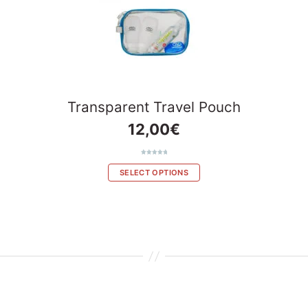
Transparent Travel Pouch
12,00
€
Rated
1
5.00
out of 5
SELECT OPTIONS
based on
customer
rating