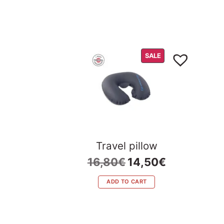
PRODUCT
SALE
ON
SALE
Travel pillow
Original
Current
16,80
€
14,50
€
price
price
was:
is:
ADD TO CART
16,80€.
14,50€.