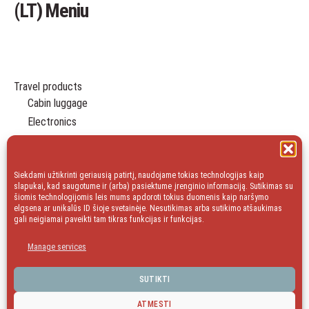
(LT) Meniu
Travel products
Cabin luggage
Electronics
Travel Organizers
Leisure
Essentials
Siekdami užtikrinti geriausią patirtį, naudojame tokias technologijas kaip
slapukai, kad saugotume ir (arba) pasiektume įrenginio informaciją. Sutikimas su
Gift
šiomis technologijomis leis mums apdoroti tokius duomenis kaip naršymo
elgsena ar unikalūs ID šioje svetainėje. Nesutikimas arba sutikimo atšaukimas
Household
gali neigiamai paveikti tam tikras funkcijas ir funkcijas.
Sale
Manage services
blog
SUTIKTI
facebook
Instagram
ATMESTI