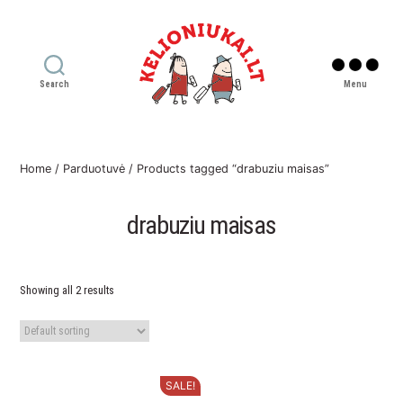
Search
Menu
Kelioniukai
LT
Home
/
Parduotuvė
/ Products tagged “drabuziu maisas”
drabuziu maisas
Showing all 2 results
SALE!
This
This