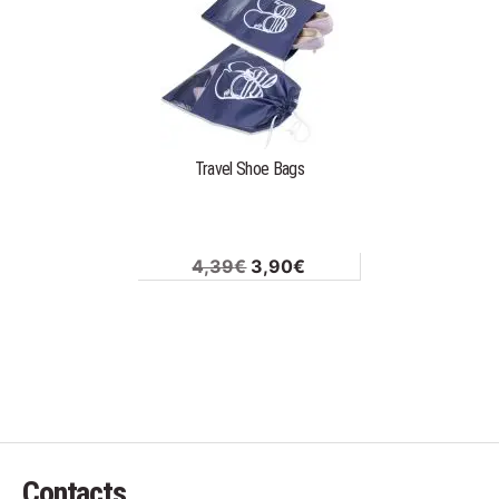
Travel Shoe Bags
Original
Current
4,39
€
3,90
€
price
price
was:
is:
4,39€.
3,90€.
Contacts