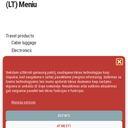
(LT) Meniu
Travel products
Cabin luggage
Electronics
Travel Organizers
Leisure
Essentials
Siekdami užtikrinti geriausią patirtį, naudojame tokias technologijas kaip
slapukai, kad saugotume ir (arba) pasiektume įrenginio informaciją. Sutikimas su
Gift
šiomis technologijomis leis mums apdoroti tokius duomenis kaip naršymo
elgsena ar unikalūs ID šioje svetainėje. Nesutikimas arba sutikimo atšaukimas
Household
gali neigiamai paveikti tam tikras funkcijas ir funkcijas.
Sale
Manage services
blog
SUTIKTI
facebook
Instagram
ATMESTI