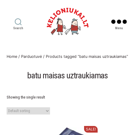
Search
Menu
Kelioniukai
LT
Home
/
Parduotuvė
/ Products tagged “batu maisas uztraukiamas”
batu maisas uztraukiamas
Showing the single result
SALE!