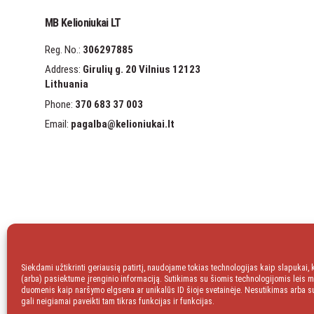
MB Kelioniukai LT
Reg. No.:
306297885
Address:
Girulių g. 20 Vilnius 12123
Lithuania
Phone:
370 683 37 003
Email:
pagalba
@kelioniukai.lt
facebook
Instagram
Siekdami užtikrinti geriausią patirtį, naudojame tokias technologijas kaip slapukai,
(arba) pasiektume įrenginio informaciją. Sutikimas su šiomis technologijomis leis 
duomenis kaip naršymo elgsena ar unikalūs ID šioje svetainėje. Nesutikimas arba 
gali neigiamai paveikti tam tikras funkcijas ir funkcijas.