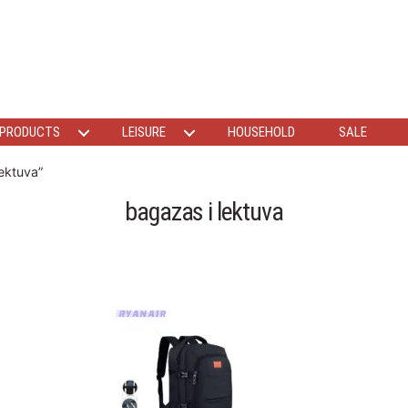
 PRODUCTS
LEISURE
HOUSEHOLD
SALE
ektuva”
bagazas i lektuva