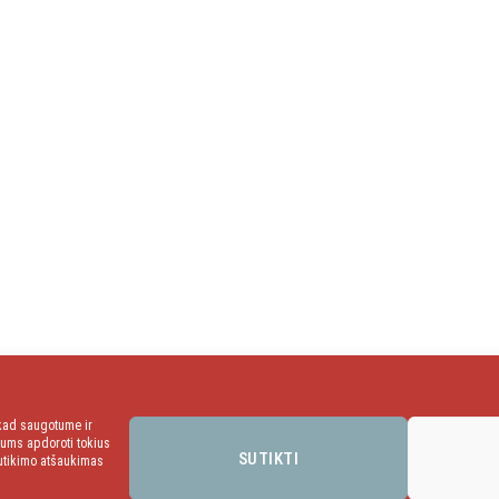
 kad saugotume ir
mums apdoroti tokius
SUTIKTI
sutikimo atšaukimas