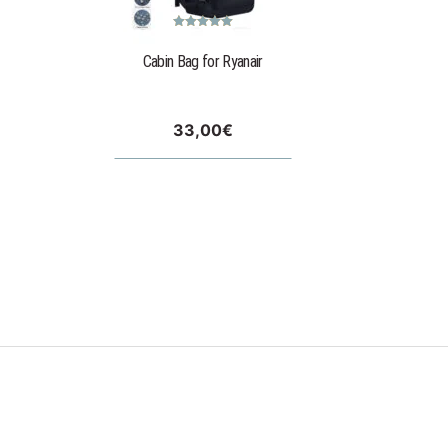
Rated
5.00
out of 5
Cabin Bag for Ryanair
33,00
€