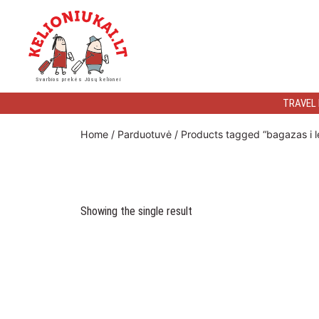
Kelioniukai
Svarbios prekės Jūsų kelionei
LT
TRAVEL
Home
/
Parduotuvė
/ Products tagged “bagazas i l
Showing the single result